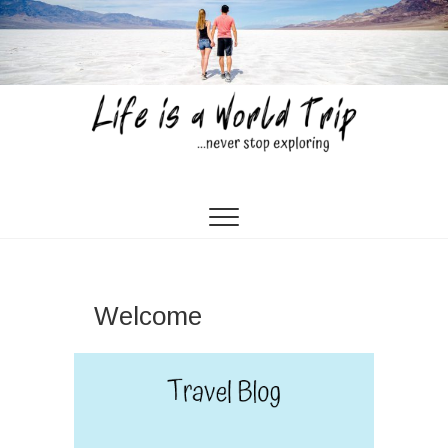
Skip
to
content
Life is a World Trip
…NEVER STOP EXPLORING…
Welcome