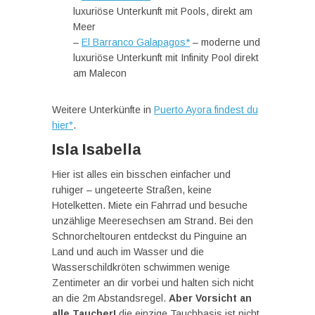
luxuriöse Unterkunft mit Pools, direkt am
Meer
–
El Barranco Galapagos*
– moderne und
luxuriöse Unterkunft mit Infinity Pool direkt
am Malecon
Weitere Unterkünfte in
Puerto Ayora findest du
hier°
.
Isla Isabella
Hier ist alles ein bisschen einfacher und
ruhiger – ungeteerte Straßen, keine
Hotelketten. Miete ein Fahrrad und besuche
unzählige Meeresechsen am Strand. Bei den
Schnorcheltouren entdeckst du Pinguine an
Land und auch im Wasser und die
Wasserschildkröten schwimmen wenige
Zentimeter an dir vorbei und halten sich nicht
an die 2m Abstandsregel.
Aber Vorsicht an
alle Taucher!
die einzige Tauchbasis ist nicht