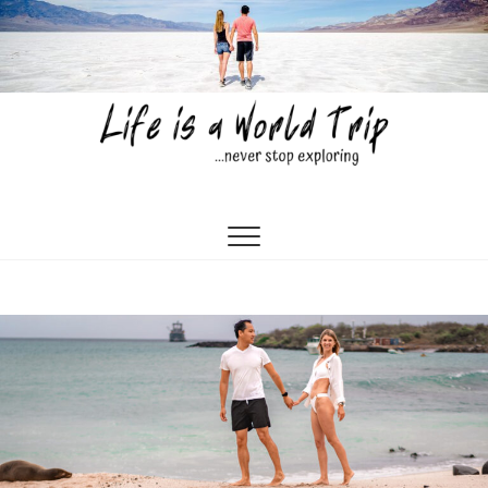
Skip
to
content
Life is a World Trip
…NEVER STOP EXPLORING…