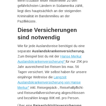
wenn Ecuador leider mittlerweile zu den
gefährlichsten Ländern in Südamerika zählt,
liegt dies hauptsächlich an der steigenden
Kriminalität im Bandenmilieu an der
Pazifikküste.
Diese Versicherungen
sind notwendig
Wie für jede Auslandsreise benötigst du eine
separate
Auslandskrankenversicherung.
Zum Beispiel bist du mit der
Hanse Merkur
Auslandskrankenversicherung°
für nur 25€ pro
Jahr ausreichend bei Reisen bis max. 56
Tagen versichert. Wir selbst haben für unsere
einjährige Weltreise die
Langzeit
Auslandskrankenversicherung von Hanse
Merkur°
inkl. Reisegepäck-, Reisehaftpflicht-
und Reiseunfallversicherung abgeschlossen
und bezahlen knapp 80€ mtl. pro Person.
Über eine
Reiserücktrittsversicherung