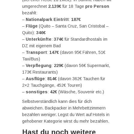
umgerechnet
2.139€
für 18 Tage
pro Person
bezahlt:
–
Nationalpark Eintritt
:
187€
–
Flüge
(Quito – Santa Cruz, San Cristobal –
Quito):
346€
–
Unterkünfte
:
374€
für Standardhostals im
DZ mit eigenem Bad
–
Transport
:
147€
(davon 95€ Fähren, 51€
Taxi/Bus)
–
Verpflegung
:
229€
(davon 56€ Supermarkt,
173€ Restaurants)
–
Ausflüge
:
814€
(davon 362€ Tauchen für
2×2 Tauchgänge, 452€ Touren)
–
sonstiges
:
42€
(Wäsche, Souvenir etc.)
Selbstverständlich kann dies für dich
abweichen. Backpacker in Mehrbettzimmern
bezahlen weniger. Legst du Wert auf Hotels in
gehobener Kategorie wirst du mehr bezahlen.
Hast du noch weitere