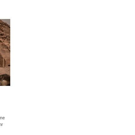
hne
hr