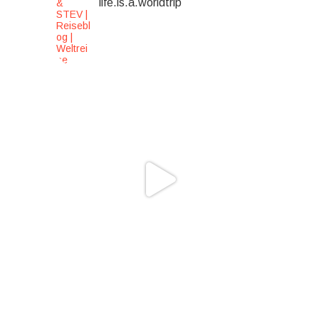
life.is.a.worldtrip