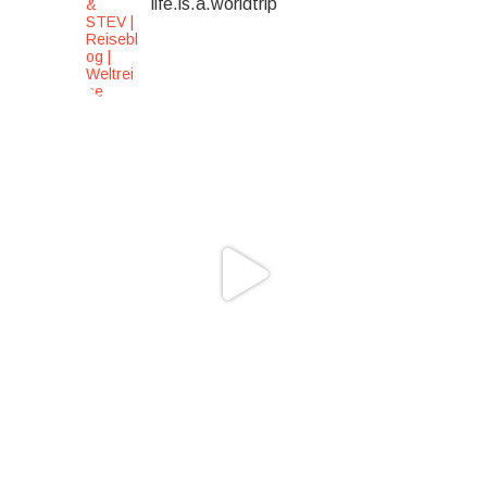
life.is.a.worldtrip