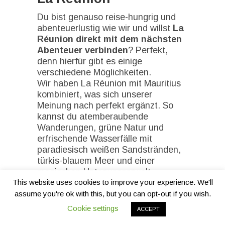
Du bist genauso reise-hungrig und
abenteuerlustig wie wir und willst
La
Réunion direkt mit dem nächsten
Abenteuer verbinden
? Perfekt,
denn hierfür gibt es einige
verschiedene Möglichkeiten.
Wir haben La Réunion mit Mauritius
kombiniert, was sich unserer
Meinung nach perfekt ergänzt. So
kannst du atemberaubende
Wanderungen, grüne Natur und
erfrischende Wasserfälle mit
paradiesisch weißen Sandstränden,
türkis-blauem Meer und einer
magischen Unterwasserwelt
This website uses cookies to improve your experience. We'll
verbinden.
assume you're ok with this, but you can opt-out if you wish.
Weitere mögliche
Cookie settings
Inselkombinationen findest du in
ACCEPT
unserem vorherigen Blogbeitrag
14